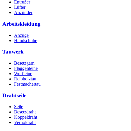
Entrußer
Lüfter
Anzünder
Arbeitskleidung
Anzüge
Handschuhe
Tauwerk
Besetzgarn
Flaggenleine
Wurfleine
Reibholztau
Festmachertau
Drahtseile
Seile
Besetzdraht
Koppeldraht
Verholdraht