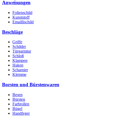
Anweisungen
Folienschild
Kunststoff
Emaillischild
Beschläge
Griffe
Schilder
Türgarnitur
Schloß
Klampen
Haken
Scharnier
Klemme
Borsten und Bürstenwaren
Besen
Bürsten
Farbrollen
Bügel
Handfeger