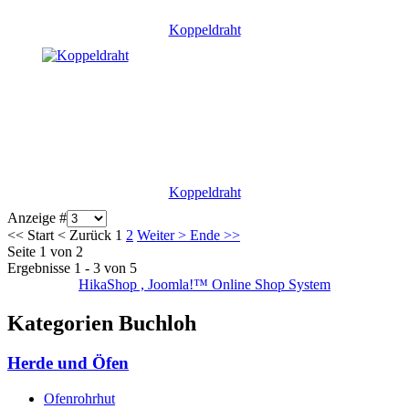
Koppeldraht
Koppeldraht
Anzeige #
<<
Start
<
Zurück
1
2
Weiter
>
Ende
>>
Seite 1 von 2
Ergebnisse 1 - 3 von 5
HikaShop , Joomla!™ Online Shop System
Kategorien Buchloh
Herde und Öfen
Ofenrohrhut