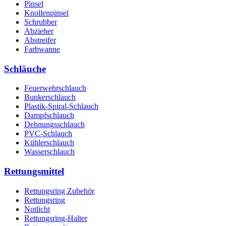
Pinsel
Knollenpinsel
Schrubber
Abzieher
Abstreifer
Farbwanne
Schläuche
Feuerwehrschlauch
Bunkerschlauch
Plastik-Spiral-Schlauch
Dampfschlauch
Dehnungsschlauch
PVC-Schlauch
Kühlerschlauch
Wasserschlauch
Rettungsmittel
Rettungsring Zubehör
Rettungsring
Notlicht
Rettungsring-Halter