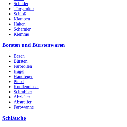
Schilder
Türgarnitur
Schloß
Klampen
Haken
Scharnier
Klemme
Borsten und Bürstenwaren
Besen
Bürsten
Farbrollen
Bügel
Handfeger
Pinsel
Knollenpinsel
Schrubber
Abzieher
Abstreifer
Farbwanne
Schläuche