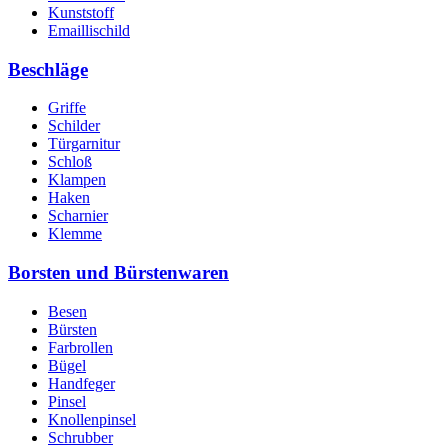
Kunststoff
Emaillischild
Beschläge
Griffe
Schilder
Türgarnitur
Schloß
Klampen
Haken
Scharnier
Klemme
Borsten und Bürstenwaren
Besen
Bürsten
Farbrollen
Bügel
Handfeger
Pinsel
Knollenpinsel
Schrubber