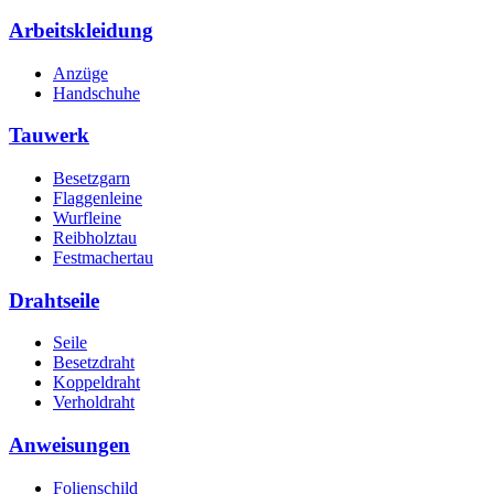
Arbeitskleidung
Anzüge
Handschuhe
Tauwerk
Besetzgarn
Flaggenleine
Wurfleine
Reibholztau
Festmachertau
Drahtseile
Seile
Besetzdraht
Koppeldraht
Verholdraht
Anweisungen
Folienschild