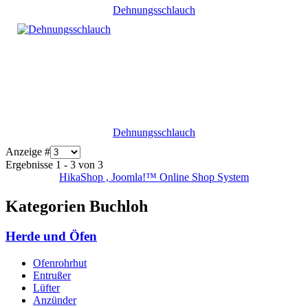
Dehnungsschlauch
Dehnungsschlauch
Anzeige #
Ergebnisse 1 - 3 von 3
HikaShop , Joomla!™ Online Shop System
Kategorien Buchloh
Herde und Öfen
Ofenrohrhut
Entrußer
Lüfter
Anzünder