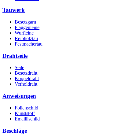
Tauwerk
Besetzgarn
Flaggenleine
Wurfleine
Reibholztau
Festmachertau
Drahtseile
Seile
Besetzdraht
Koppeldraht
Verholdraht
Anweisungen
Folienschild
Kunststoff
Emaillischild
Beschläge