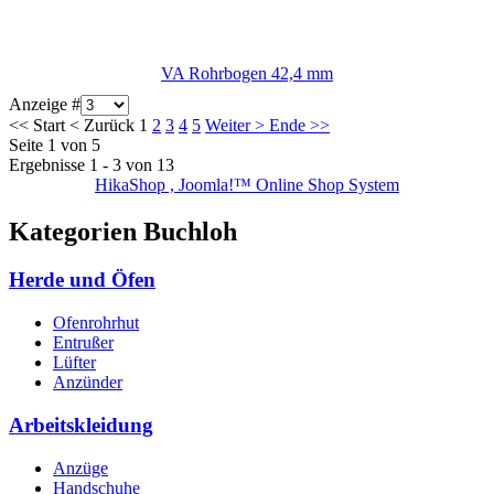
VA Rohrbogen 42,4 mm
Anzeige #
<<
Start
<
Zurück
1
2
3
4
5
Weiter
>
Ende
>>
Seite 1 von 5
Ergebnisse 1 - 3 von 13
HikaShop , Joomla!™ Online Shop System
Kategorien Buchloh
Herde und Öfen
Ofenrohrhut
Entrußer
Lüfter
Anzünder
Arbeitskleidung
Anzüge
Handschuhe