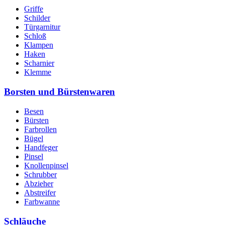
Griffe
Schilder
Türgarnitur
Schloß
Klampen
Haken
Scharnier
Klemme
Borsten und Bürstenwaren
Besen
Bürsten
Farbrollen
Bügel
Handfeger
Pinsel
Knollenpinsel
Schrubber
Abzieher
Abstreifer
Farbwanne
Schläuche